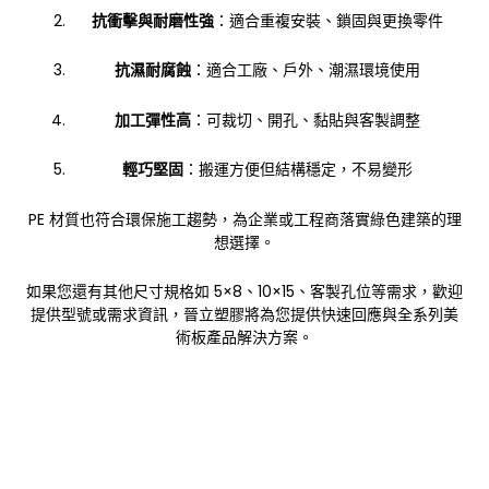
抗衝擊與耐磨性強
：適合重複安裝、鎖固與更換零件
抗濕耐腐蝕
：適合工廠、戶外、潮濕環境使用
加工彈性高
：可裁切、開孔、黏貼與客製調整
輕巧堅固
：搬運方便但結構穩定，不易變形
PE 材質也符合環保施工趨勢，為企業或工程商落實綠色建築的理
想選擇。
如果您還有其他尺寸規格如 5×8、10×15、客製孔位等需求，歡迎
提供型號或需求資訊，晉立塑膠將為您提供快速回應與全系列美
術板產品解決方案。