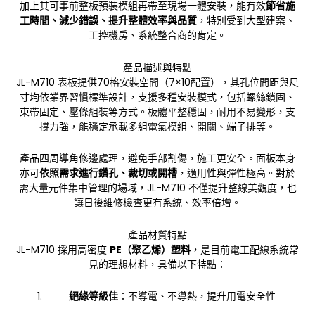
加上其可事前整板預裝模組再帶至現場一體安裝，能有效
節省施
工時間、減少錯誤、提升整體效率與品質
，特別受到大型建案、
工控機房、系統整合商的肯定。
產品描述與特點
JL-M710 表板提供70格安裝空間（7×10配置），其孔位間距與尺
寸均依業界習慣標準設計，支援多種安裝模式，包括螺絲鎖固、
束帶固定、壓條組裝等方式。板體平整穩固，耐用不易變形，支
撐力強，能穩定承載多組電氣模組、開關、端子排等。
產品四周導角修邊處理，避免手部割傷，施工更安全。面板本身
亦可
依照需求進行鑽孔、裁切或開槽
，適用性與彈性極高。對於
需大量元件集中管理的場域，JL-M710 不僅提升整線美觀度，也
讓日後維修檢查更有系統、效率倍增。
產品材質特點
JL-M710 採用高密度
PE（聚乙烯）塑料
，是目前電工配線系統常
見的理想材料，具備以下特點：
絕緣等級佳
：不導電、不導熱，提升用電安全性