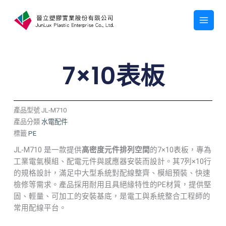
跳
至
主
要
內
容
7×10表板
產品型號
JL-M710
產品分類
水電配件
標籤
PE
JL-M710 是一款提供
高密度元件排列空間
的7×10表板，專為
工業電氣模組、配電元件與感應器安裝而設計。其7列×10行
的規格設計，滿足中大型系統對配線整齊、模組預裝、快速
檢修等需求。產品採用耐用且具絕緣特性的PE材質，提供堅
固、輕量、可加工的安裝基底，是電工與系統整合工程師的
常用配線平台。