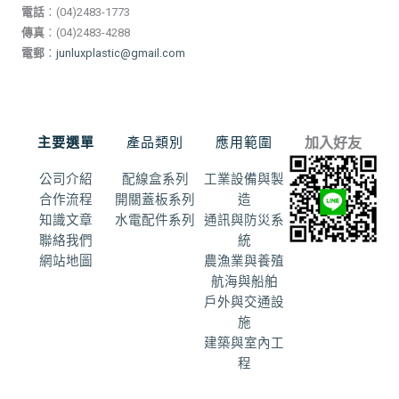
電話
：(04)2483-1773
傳真
：(04)2483-4288
電郵
：
junluxplastic@gmail.com
主要選單
產品類別
應用範圍
加入好友
公司介紹
配線盒系列
工業設備與製
合作流程
開關蓋板系列
造
知識文章
水電配件系列
通訊與防災系
聯絡我們
統
網站地圖
農漁業與養殖
航海與船舶
戶外與交通設
施
建築與室內工
程