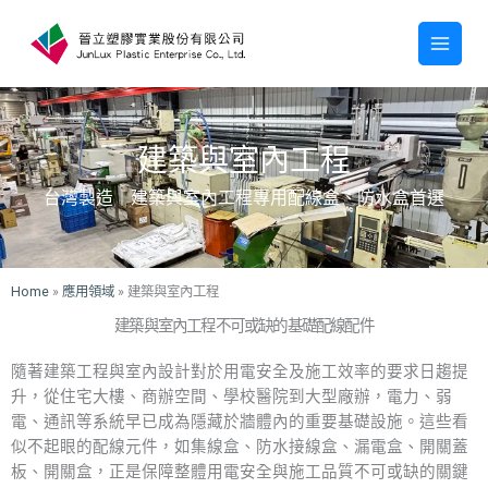
跳
至
主
要
內
容
建築與室內工程
台灣製造｜建築與室內工程專用配線盒、防水盒首選
Home
»
應用領域
»
建築與室內工程
建築與室內工程不可或缺的基礎配線配件
隨著建築工程與室內設計對於用電安全及施工效率的要求日趨提
升，從住宅大樓、商辦空間、學校醫院到大型廠辦，電力、弱
電、通訊等系統早已成為隱藏於牆體內的重要基礎設施。這些看
似不起眼的配線元件，如集線盒、防水接線盒、漏電盒、開關蓋
板、開關盒，正是保障整體用電安全與施工品質不可或缺的關鍵