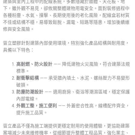
建築與室內工程中的配線系統，多數隱藏於牆體、天花板、地
下，雖外觀不易見，卻攸關整體建物用電安全。面對裝修過程中
各種粉塵、水氣、撞擊、長期使用後的老化風險，配線盒若材質
不佳或結構不穩，易導致鬆脫、漏電、短路等隱患，增加後續維
修與安全風險。
晉立塑膠針對建築內部使用環境，特別強化產品結構與耐用度，
具備以下特色：
高耐燃、防火設計
—— 降低建物火災風險，符合建築法規
標準。
耐衝擊結構
—— 承受牆內填土、水泥、螺絲壓力不易變形
破損。
防塵防潮設計
—— 適用廚房、衛浴等潮濕區域，穩定保護
內部電線。
外觀工整，施工便利
—— 外蓋密合性高，線槽配件齊全，
提升施工品質。
晉立產品不僅為施工端提供更穩定耐用的使用體驗，更協助建築
案場減少未來維修機率，從細節提升整體工程品質，強化業主、