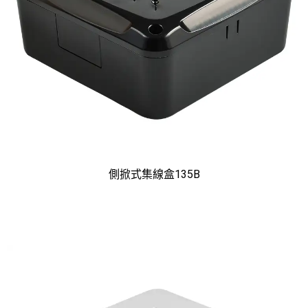
側掀式集線盒135B