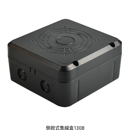
側掀式集線盒130B