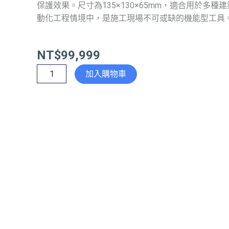
保護效果。尺寸為135×130×65mm，適合用於多種
動化工程情境中，是施工現場不可或缺的機能型工具
NT$
99,999
側
加入購物車
掀
式
集
線
盒
130W
數
量