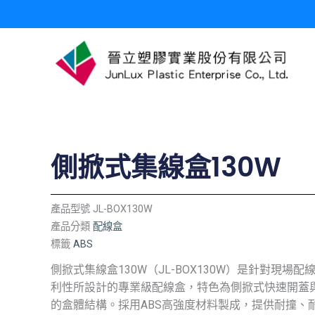
跳
至
主
要
內
容
側掀式集線盒130W
產品型號
JL-BOX130W
產品分類
配線盒
標籤
ABS
側掀式集線盒130W（JL-BOX130W）是針對現場
利性所設計的專業級配線盒，特色為側掀式快速開蓋
的盒體結構。採用ABS高強度材料製成，提供耐撞、