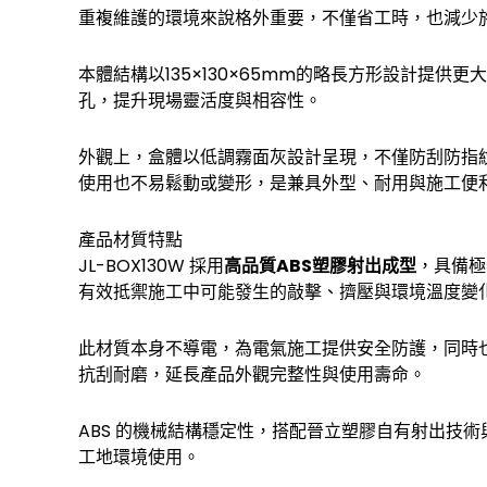
重複維護的環境來說格外重要，不僅省工時，也減少
本體結構以135×130×65mm的略長方形設計
孔，提升現場靈活度與相容性。
外觀上，盒體以低調霧面灰設計呈現，不僅防刮防指
使用也不易鬆動或變形，是兼具外型、耐用與施工便
產品材質特點
JL-BOX130W 採用
高品質ABS塑膠射出成型
，具備極
有效抵禦施工中可能發生的敲擊、擠壓與環境溫度變
此材質本身不導電，為電氣施工提供安全防護，同時
抗刮耐磨，延長產品外觀完整性與使用壽命。
ABS 的機械結構穩定性，搭配晉立塑膠自有射出技術
工地環境使用。