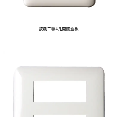
歐風二聯4孔開關蓋板