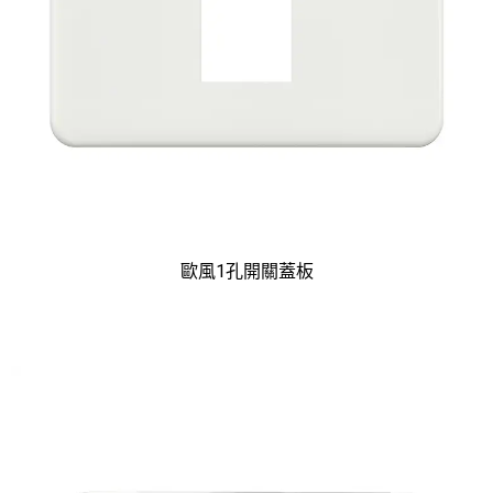
歐風1孔開關蓋板