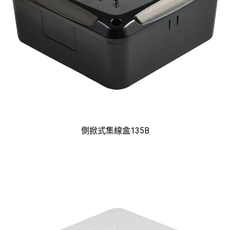
側掀式集線盒135B