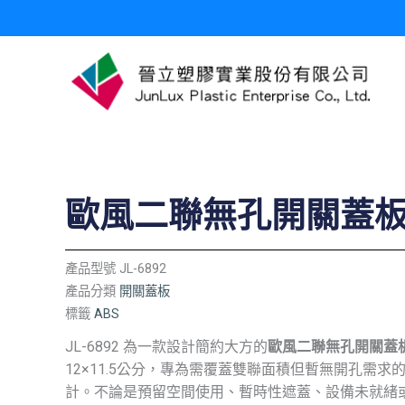
跳
至
主
要
內
容
歐風二聯無孔開關蓋
產品型號
JL-6892
產品分類
開關蓋板
標籤
ABS
JL-6892 為一款設計簡約大方的
歐風二聯無孔開關蓋
12×11.5公分，專為需覆蓋雙聯面積但暫無開孔需求
計。不論是預留空間使用、暫時性遮蓋、設備未就緒