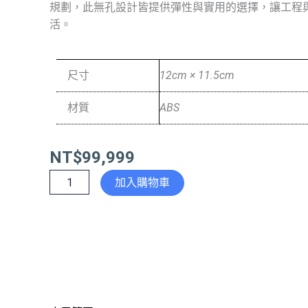
規劃，此無孔設計皆提供彈性與實用的選擇，讓工程
活。
尺寸
12cm × 11.5cm
材質
ABS
NT$
99,999
歐
加入購物車
風
二
聯
無
孔
開
關