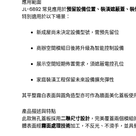
應用範圍
蓋
JL-6892 常見應用於
預留設備位置、裝潢遮蔽蓋、裝
板
特別適用於以下場景：
數
量
新成屋尚未決定設備型號，需預先留位
商辦空間模組日後將升級為智能控制設備
展示空間短期佈置需求，須遮蔽電控孔位
家庭裝潢工程保留未來設備擴充彈性
其平整霧白表面與圓角造型亦可作為牆面美化蓋板使
產品描述與特點
此款無孔蓋板採用
二聯尺寸設計
，完美覆蓋兩個模組
體表面經
霧面處理技術
加工，不反光、不滑手，並具