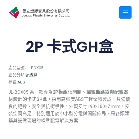
跳
至
主
要
內
容
2P 卡式GH盒
產品型號
JL-BOX05
產品分類
配線盒
標籤
ABS
JL-BOX05 為一款專為
2P模組化開關、漏電斷路器與配電器
材設計的卡式GH盒
，採用高強度ABS工程塑膠製成，具備優
良的絕緣、安全與抗衝擊性。外觀尺寸190×100×71mm，安
裝空間充足，特別適用於中小型分電與開關佈局，是各類建
築與設備現場的標準配電解決方案。