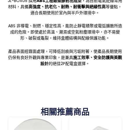
JL-BOX05 採用
ABS工程級塑膠射出成型
，為目前電氣配線常用
材料，具備
高強度、抗老化、耐熱、耐衝擊與絕緣性高
等優點，
適合長期使用於室內與半戶外環境中。
ABS 非導電、耐燃、穩定性高，能防止靜電積聚或電弧擴散所造
成的危險。即使處於高溫、潮濕或空氣粉塵環境中，亦不易變
形、破裂或龜裂，維持盒體結構與配線保護功能。
產品表面經霧面處理，可降低刮痕與污垢附著，使產品長期使用
仍保有良好外觀與專業印象，是兼具
施工效率、安全防護與美觀
設計
的絕佳2P配電盒選擇。
相關推薦商品