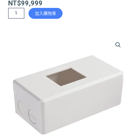
NT$
99,999
2P
加入購物車
卡
式
GH
盒
數
量