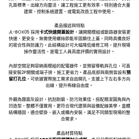
孔距標準、出線方向靈活，讓工程施工更有效率，特別適合大量
建案、控制系統建置、或電氣改造工程中使用。
產品描述與特點
JL-BOX05 採用
卡式快速開蓋設計
，讓開關模組或斷路器安裝更
快速、更安全，無需使用螺絲即能牢固鎖住上蓋，同時具備良好
的密合性與防護力。此結構設計可大幅降低維修工時，提升現場
操作靈活性，是電工人員高度評價的實用設計。
內部空間足夠容納兩模組的配電器件，並預留導軌與孔位，可直
接安裝2P開關或端子排，施工更省力。產品底部與兩側皆設有
預
留打孔位
，可依據實際施工需求自由開孔，支援上下左右多方向
出線，提升佈線自由度。
外觀為霧面灰設計，抗刮耐磨、防污效果佳，搭配簡潔圓角與內
凹造型，整體不僅實用，更符合現代建築與設備配線美學。盒體
結構穩固，適合壁掛、嵌入或櫃內安裝，滿足不同類型現場的整
合需求。
產品材質特點